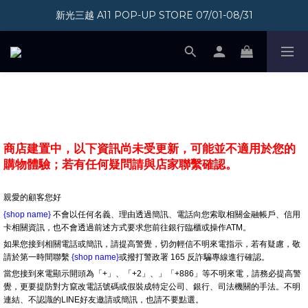
新光三越 A11 POP-UP STORE 07/01-08/31
加入會員即享300元購物金
加入會員即享300元購物金
防詐騙宣導
商店建置中，以下資訊尚未受更新，可能並不適用於您的
購物體驗；若有任何疑問請與店家聯繫確認。
親愛的顧客您好
{shop name}
不會以任何名義、理由透過簡訊、電話向您索取相關金融帳戶、信用
卡相關資訊，也不會透過前述方式要求您前往銀行臨櫃或操作ATM。
如果您接到相關電話或簡訊，請提高警覺，切勿輕信不明來電指示，若有疑慮，敬
請於第一時間聯繫
{shop name}
或撥打警政署 165 反詐騙專線進行確認。
當您接到來電顯示開頭為「+」、「+2」、」「+886」等不明來電，請務必提高警
覺，更要提防對方竄改電話號碼或假裝成特定公司、銀行、司法機關的手法。不明
連結、不認識的LINE好友邀請或簡訊，也請不要點選。