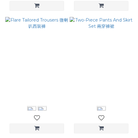
Flare Tailored Trousers 微
Two-Piece Pants And
喇叭西裝褲
Skirt Set 兩穿褲裙
NT$3,280
NT$2,980