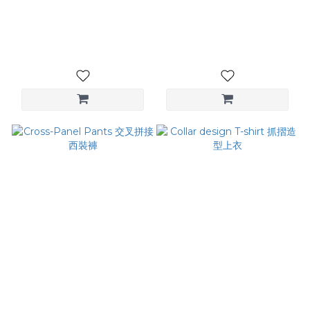
Embroidered Top LOGO
Urban Wide Straight
刺繡上衣
Pants 鈕扣直筒西裝褲
NT$1,680
NT$3,080
Cross-Panel Pants 交叉拼
Collar design T-shirt 抓摺造
接西裝褲
型上衣
NT$3,580
NT$1,080