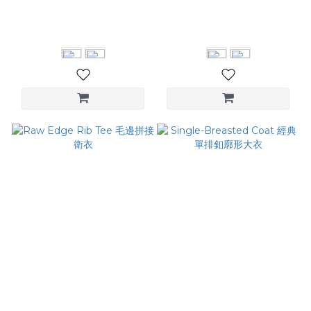
Peach Pleated Shirt 蜜桃
Faux Two-Piece Ruched
絨壓褶襯衫
Top 兩件式抓皺上衣
NT$2,680
NT$1,280
Raw Edge Rib Tee 毛邊拼
Single-Breasted Coat 經典
接衛衣
單排釦廓形大衣
NT$2,580
NT$6,680