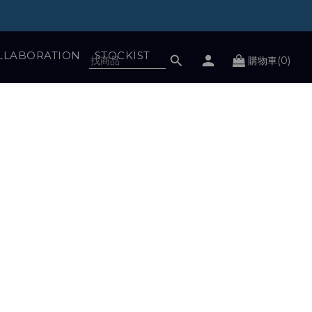
LLABORATION
STOCKIST
購物車(0)