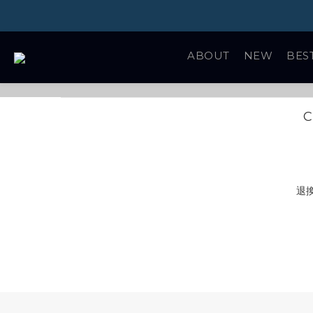
ABOUT
NEW
BES
SHOP MEN
C
退換