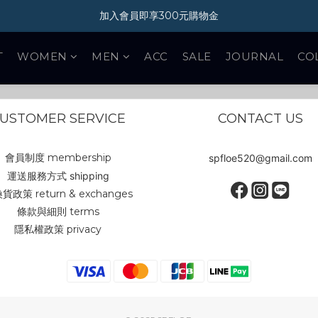
加入會員即享300元購物金
加入會員即享300元購物金
新光三越 A11 POP-UP STORE 07/01-08/31
T
WOMEN
MEN
ACC
SALE
JOURNAL
CO
加入會員即享300元購物金
SHOP WOMEN
USTOMER SERVICE
CONTACT US
會員制度 membership
spfloe520@gmail.com
運送服務方式 shipping
貨政策 return & exchanges
條款與細則 terms
隱私權政策 privacy