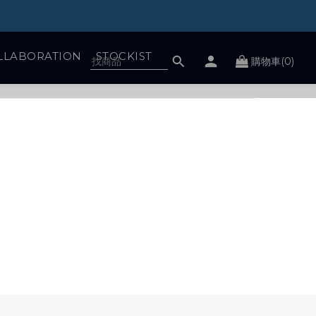
LLABORATION
STOCKIST
購物車(0)