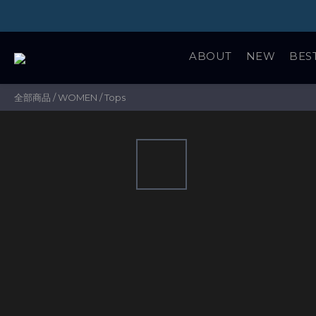
ABOUT
NEW
BES
全部商品
/
WOMEN
/
Tops