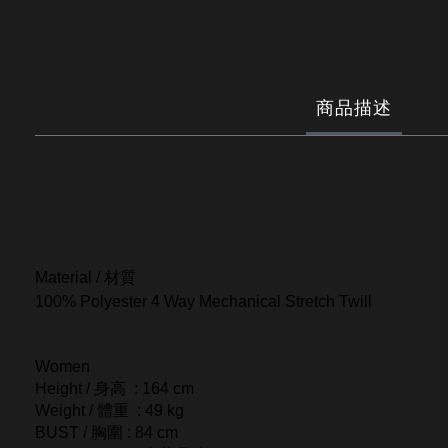
商品描述
Material / 材質
100% Polyester 4 Way Mechanical Stretch Twill
Women
Height / 身高 : 164 cm
Weight / 體重 : 49 kg
BUST / 胸圍 : 84 cm