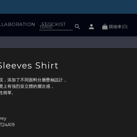
LLABORATION
STOCKIST
購物車(0)
立即購買
leeves Shirt
現，添加了不同面料分層疊袖設計，
覺上有強烈並立體的層次感，
性簡單。
Grey
T24A19