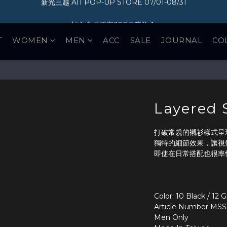
加入會員即享300元購物金
加入會員即享300元購物金
新光三越 A11 POP-UP STORE 07/01-08/31
T
WOMEN
MEN
ACC
SALE
JOURNAL
CO
加入會員即享300元購物金
Layered S
打破常規的襯衫樣式呈
獨特的細節效果，讓視
即使在日常搭配也很率
Color: 10 Black / 12 
Article Number MSS
Men Only